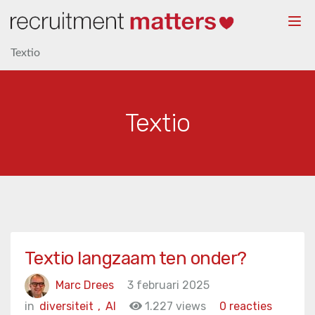
Togg
navi
Textio
Textio
Textio langzaam ten onder?
Marc Drees
3 februari 2025
in
diversiteit
,
AI
1.227 views
0 reacties