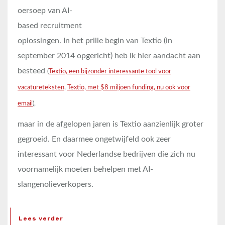
oersoep van AI-
based recruitment
oplossingen. In het prille begin van Textio (in
september 2014 opgericht) heb ik hier aandacht aan
besteed
(
Textio, een bijzonder interessante tool voor
vacatureteksten
,
Textio, met $8 miljoen funding, nu ook voor
email
),
maar in de afgelopen jaren is Textio aanzienlijk groter
gegroeid. En daarmee ongetwijfeld ook zeer
interessant voor Nederlandse bedrijven die zich nu
voornamelijk moeten behelpen met AI-
slangenolieverkopers.
Lees verder