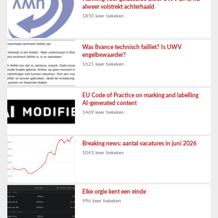
alweer volstrekt achterhaald
1850 keer bekeken
Was 8vance technisch failliet? Is UWV
engelbewaarder?
1621 keer bekeken
EU Code of Practice on marking and labelling
AI-generated content
1469 keer bekeken
Breaking news: aantal vacatures in juni 2026
1043 keer bekeken
Elke orgie kent een einde
996 keer bekeken