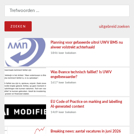
Zoeken naar:
uitgebreid zoeken
Planning voor gefaseerde uitrol UWV BMS nu
alweer volstrekt achterhaald
1846 keer bekeken
Was 8vance technisch failliet? Is UWV
engelbewaarder?
1617 keer bekeken
EU Code of Practice on marking and labelling
AI-generated content
1469 keer bekeken
Breaking news: aantal vacatures in juni 2026