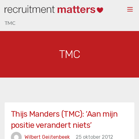
Togg
navi
TMC
TMC
Thijs Manders (TMC): ‘Aan mijn
positie verandert niets’
Wilbert Geijtenbeek
25 oktober 2012