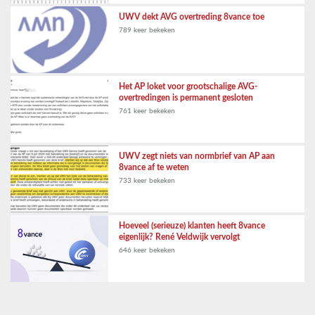
UWV dekt AVG overtreding 8vance toe
789 keer bekeken
Het AP loket voor grootschalige AVG-
overtredingen is permanent gesloten
761 keer bekeken
UWV zegt niets van normbrief van AP aan
8vance af te weten
733 keer bekeken
Hoeveel (serieuze) klanten heeft 8vance
eigenlijk? René Veldwijk vervolgt
646 keer bekeken