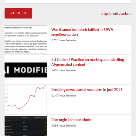
uitgebreid zoeken
Was 8vance technisch failliet? Is UWV
engelbewaarder?
1729 keer bekeken
EU Code of Practice on marking and labelling
AI-generated content
1492 keer bekeken
Breaking news: aantal vacatures in juni 2026
1140 keer bekeken
Elke orgie kent een einde
1088 keer bekeken