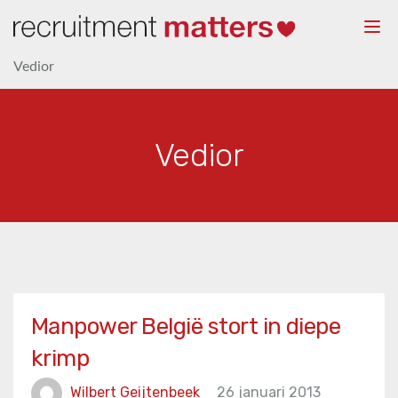
Togg
navi
Vedior
Vedior
Manpower België stort in diepe
krimp
Wilbert Geijtenbeek
26 januari 2013