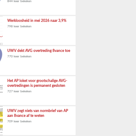
844 keer bekeken
Werkloosheid in mei 2026 naar 3,9%
798 keer bekeken
UWV dekt AVG overtreding 8vance toe
770 keer bekeken
Het AP loket voor grootschalige AVG-
overtredingen is permanent gesloten
727 keer bekeken
UWV zegt niets van normbrief van AP
aan 8vance af te weten
709 keer bekeken