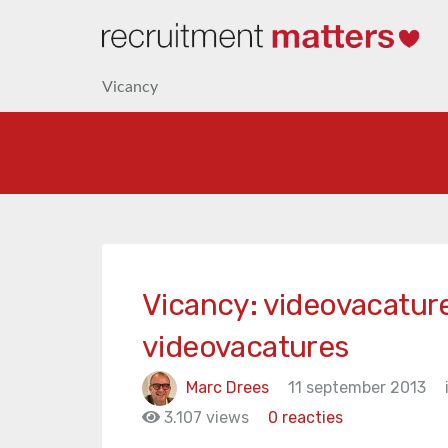
Vicancy
Vicancy: videovacatur
videovacatures
Marc Drees
11 september 2013
3.107 views
0 reacties