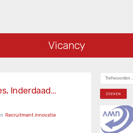
Vicancy
Zoeken naar:
es. Inderdaad…
in
Recruitment innovatie