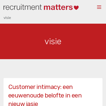
Togg
navi
visie
visie
Customer intimacy: een
eeuwenoude belofte in een
nieuw jasje