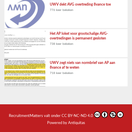
UWV dekt AVG overtreding 8vance toe
776 keer bekeken
Het AP loket voor grootschalige AVG-
overtredingen is permanent gesloten
738 keer bekeken
UWV zegt niets van normbrief van AP aan
8vance af te weten
718 keer bekeken
RecruitmentMatters
valt onder
CC BY-NC-ND 4.0
Powered by Antiquitas