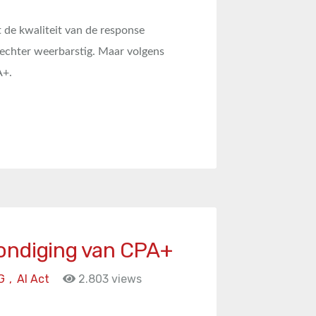
 de kwaliteit van de response
kt echter weerbarstig. Maar volgens
A+.
ondiging van CPA+
G
,
AI Act
2.803 views