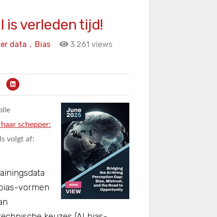
is verleden tijd!
er data
,
Bias
3.261 views
lle
n haar schepper:
s volgt af:
ainingsdata
 bias-vormen
an
technische keuzes (AI bias-