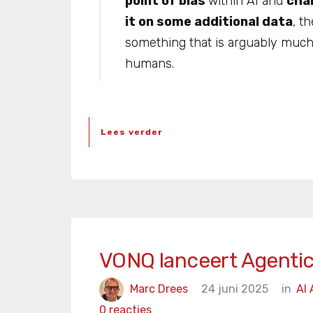
point of bias
within AI and
cha
it on some additional data
, t
something that is arguably much
humans.
Lees verder
VONQ lanceert Agentic
Marc Drees
24 juni 2025
in
AI 
0 reacties