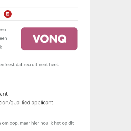
een
 een
k
ienfeest dat recruitment heet:
cant
tion/qualified applicant
 omloop, maar hier hou ik het op dit