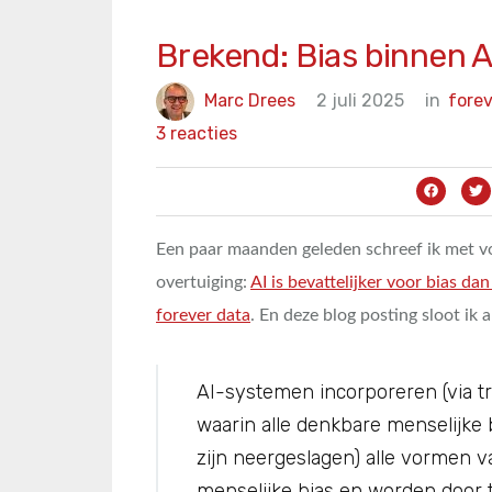
Brekend: Bias binnen AI 
Marc Drees
2 juli 2025
in
forev
3 reacties
Een paar maanden geleden schreef ik met vo
overtuiging:
AI is bevattelijker voor bias da
forever data
. En deze blog posting sloot ik al
AI-systemen incorporeren (via tr
waarin alle denkbare menselijke
zijn neergeslagen) alle vormen v
menselijke bias en worden door 