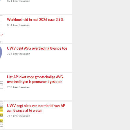
871 keer bekeken
Werkloosheid in mei 2026 naar 3,9%
801 keer bekeken
UWV dekt AVG overtreding 8vance toe
774 keer bekeken
Het AP loket voor grootschalige AVG-
overtredingen is permanent gesloten
735 keer bekeken
UWV zegt niets van normbrief van AP
aan 8vance af te weten
717 keer bekeken