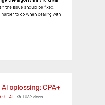
nge the algorithm
and
train
hen the issue should be fixed;
 harder to do when dealing with
 AI oplossing: CPA+
Act
,
AI
1.089 views