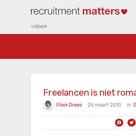
vrijheid
Freelancen is niet rom
Floor Drees
26 maart 2010
in
G