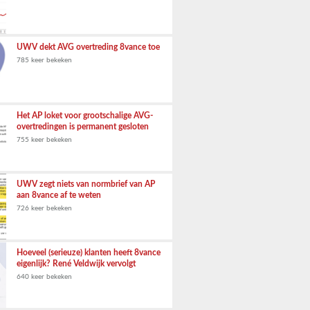
UWV dekt AVG overtreding 8vance toe
785 keer bekeken
Het AP loket voor grootschalige AVG-
overtredingen is permanent gesloten
755 keer bekeken
UWV zegt niets van normbrief van AP
aan 8vance af te weten
726 keer bekeken
Hoeveel (serieuze) klanten heeft 8vance
eigenlijk? René Veldwijk vervolgt
640 keer bekeken