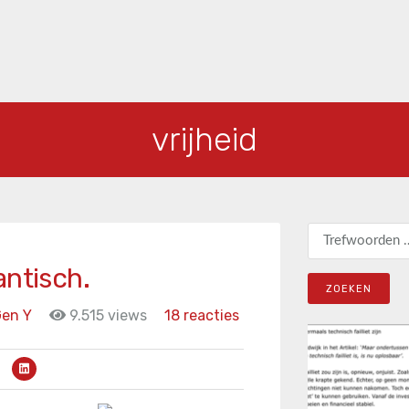
vrijheid
Zoeken naar:
antisch.
en Y
9.515 views
18 reacties