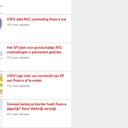
UWV dekt AVG overtreding 8vance toe
785 keer bekeken
Het AP loket voor grootschalige AVG-
overtredingen is permanent gesloten
756 keer bekeken
UWV zegt niets van normbrief van AP
aan 8vance af te weten
726 keer bekeken
Hoeveel (serieuze) klanten heeft 8vance
eigenlijk? René Veldwijk vervolgt
641 keer bekeken