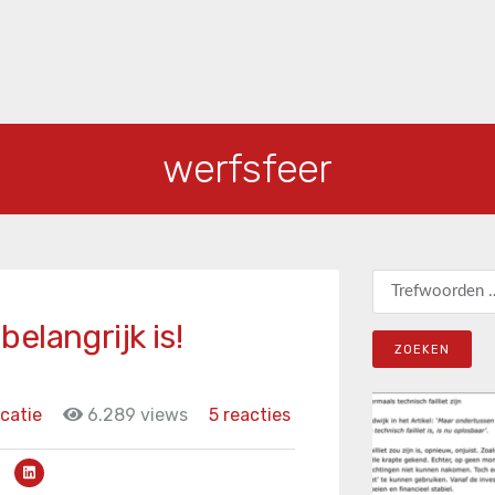
werfsfeer
Zoeken naar:
elangrijk is!
catie
6.289 views
5 reacties