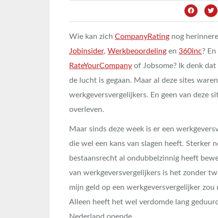
Wie kan zich
CompanyRating
nog herinner
Jobinsider
,
Werkbeoordeling
en
360inc
? En
RateYourCompany
of Jobsome? Ik denk dat 
de lucht is gegaan. Maar al deze sites waren,
werkgeversvergelijkers. En geen van deze si
overleven.
Maar sinds deze week is er een werkgeversv
die wel een kans van slagen heeft. Sterker 
bestaansrecht al ondubbelzinnig heeft bewez
van werkgeversvergelijkers is het zonder tw
mijn geld op een werkgeversvergelijker zou 
Alleen heeft het wel verdomde lang geduur
Nederland opende…