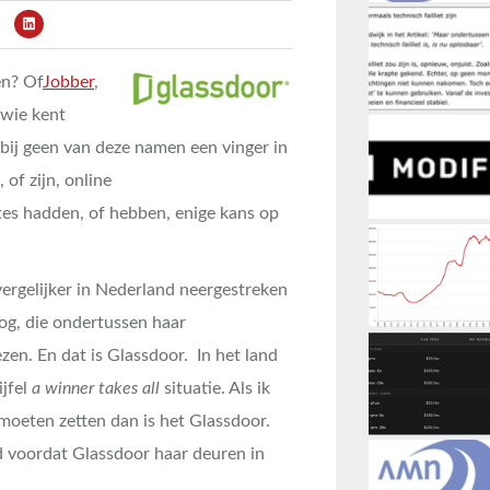
en? Of
Jobber
,
 wie kent
bij geen van deze namen een vinger in
 of zijn, online
tes hadden, of hebben, enige kans op
ergelijker in Nederland neergestreken
nog, die ondertussen haar
en. En dat is Glassdoor. In het land
ijfel
a winner takes all
situatie. Als ik
moeten zetten dan is het Glassdoor.
d voordat Glassdoor haar deuren in