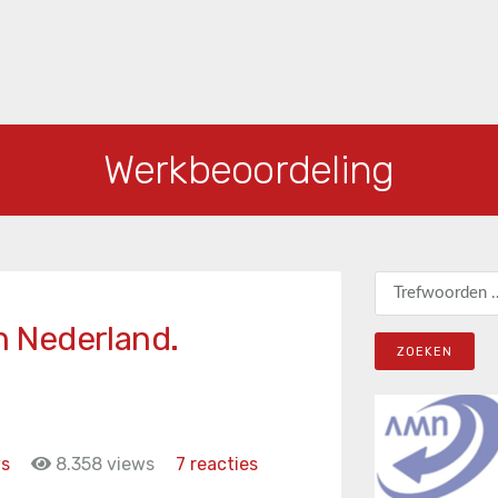
Werkbeoordeling
Zoeken naar:
in Nederland.
ws
8.358 views
7 reacties