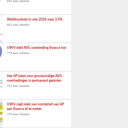
896 keer bekeken
Werkloosheid in mei 2026 naar 3,9%
802 keer bekeken
UWV dekt AVG overtreding 8vance toe
778 keer bekeken
Het AP loket voor grootschalige AVG-
overtredingen is permanent gesloten
742 keer bekeken
UWV zegt niets van normbrief van AP
aan 8vance af te weten
720 keer bekeken