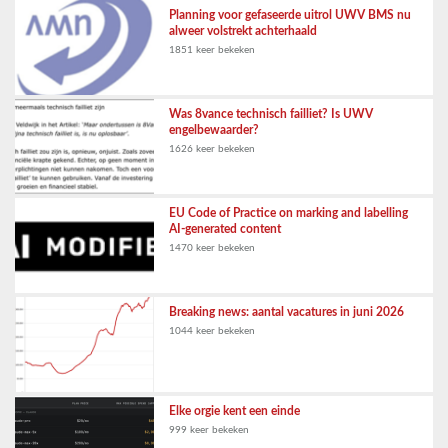
Planning voor gefaseerde uitrol UWV BMS nu
alweer volstrekt achterhaald
1851 keer bekeken
Was 8vance technisch failliet? Is UWV
engelbewaarder?
1626 keer bekeken
EU Code of Practice on marking and labelling
AI-generated content
1470 keer bekeken
Breaking news: aantal vacatures in juni 2026
1044 keer bekeken
Elke orgie kent een einde
999 keer bekeken