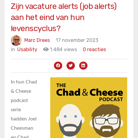
Zijn vacature alerts (job alerts)
aan het eind van hun
levenscyclus?
Marc Drees
17 november 2023
in
Usability
1.484 views
0 reacties
In hun Chad
& Cheese
podcast
serie
hadden Joel
Cheesman
en Chad