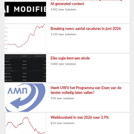
AI-generated content
1492 keer bekeken
Breaking news: aantal vacatures in juni 2026
1140 keer bekeken
Elke orgie kent een einde
1088 keer bekeken
Heeft UWV het Programma van Eisen van de
tender volledig laten vallen?
958 keer bekeken
Werkloosheid in mei 2026 naar 3,9%
814 keer bekeken