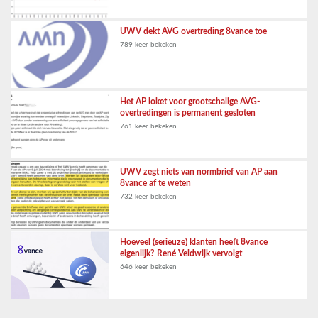
UWV dekt AVG overtreding 8vance toe
789 keer bekeken
Het AP loket voor grootschalige AVG-
overtredingen is permanent gesloten
761 keer bekeken
UWV zegt niets van normbrief van AP aan
8vance af te weten
732 keer bekeken
Hoeveel (serieuze) klanten heeft 8vance
eigenlijk? René Veldwijk vervolgt
646 keer bekeken