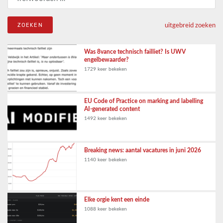
uitgebreid zoeken
Was 8vance technisch failliet? Is UWV
engelbewaarder?
1729 keer bekeken
EU Code of Practice on marking and labelling
AI-generated content
1492 keer bekeken
Breaking news: aantal vacatures in juni 2026
1140 keer bekeken
Elke orgie kent een einde
1088 keer bekeken