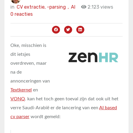
in
CV extractie, -parsing
,
AI
2.123 views
0 reacties
Oke, misschien is
dit ietsjes
overdreven, maar
na de
annonceringen van
Textkernel
en
VONQ
. kan het toch geen toeval zijn dat ook uit het
verre Saudi-Arabië er de lancering van een
AI based
cv parser
wordt gemeld: