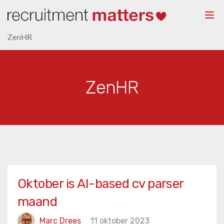
Togg
navi
ZenHR
ZenHR
Oktober is AI-based cv parser
maand
Marc Drees
11 oktober 2023