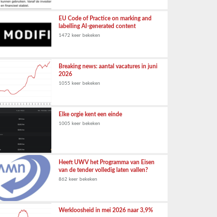
EU Code of Practice on marking and
labelling AI-generated content
1472 keer bekeken
Breaking news: aantal vacatures in juni
2026
1055 keer bekeken
Elke orgie kent een einde
1005 keer bekeken
Heeft UWV het Programma van Eisen
van de tender volledig laten vallen?
862 keer bekeken
Werkloosheid in mei 2026 naar 3,9%