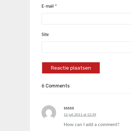
E-mail
*
Site
6 Comments
sssss
says:
12 juli 2011 at 12:39
How can I add a comment?