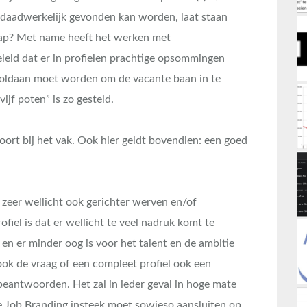
n daadwerkelijk gevonden kan worden, laat staan
tap? Met name heeft het werken met
id dat er in profielen prachtige opsommingen
oldaan moet worden om de vacante baan in te
jf poten” is zo gesteld.
oort bij het vak. Ook hier geldt bovendien: een goed
e zeer wellicht ook gerichter werven en/of
fiel is dat er wellicht te veel nadruk komt te
n en er minder oog is voor het talent en de ambitie
 ook de vraag of een compleet profiel ook een
 beantwoorden. Het zal in ieder geval in hoge mate
 Job Branding insteek moet sowieso aansluiten op