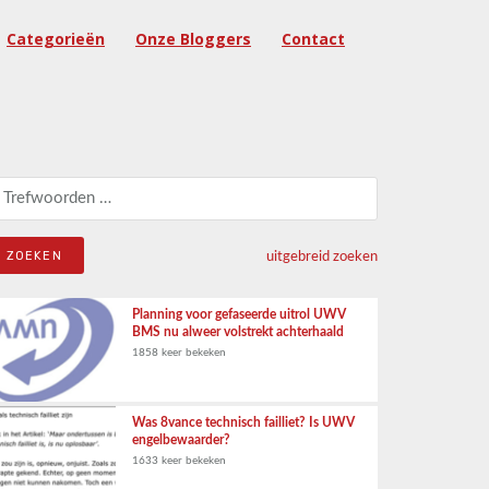
Categorieën
Onze Bloggers
Contact
eken naar:
uitgebreid zoeken
Planning voor gefaseerde uitrol UWV
BMS nu alweer volstrekt achterhaald
1858 keer bekeken
Was 8vance technisch failliet? Is UWV
engelbewaarder?
1633 keer bekeken