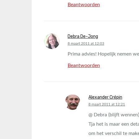
Beantwoorden
Debra De-Jong
says:
8 maart 2011 at 12:03
Prima advies! Hopelijk nemen wer
Beantwoorden
Alexander Crépin
says:
8 maart 2011 at 12:21
@ Debra (blijft wennen)
Tja het is maar een deta
om het verschil te mak