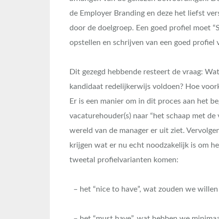
de Employer Branding en deze het liefst v
door de doelgroep. Een goed profiel moet “SE
opstellen en schrijven van een goed profiel 
Dit gezegd hebbende resteert de vraag: Wat
kandidaat redelijkerwijs voldoen? Hoe voork
Er is een manier om in dit proces aan het be
vacaturehouder(s) naar “het schaap met de v
wereld van de manager er uit ziet. Vervolgen
krijgen wat er nu echt noodzakelijk is om he
tweetal profielvarianten komen:
– het “nice to have”, wat zouden we willen
– het “must have”, wat hebben we minimaa