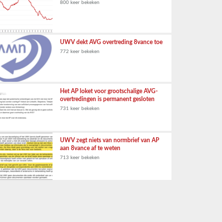
800 keer bekeken
UWV dekt AVG overtreding 8vance toe
772 keer bekeken
Het AP loket voor grootschalige AVG-
overtredingen is permanent gesloten
731 keer bekeken
UWV zegt niets van normbrief van AP
aan 8vance af te weten
713 keer bekeken