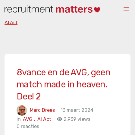
Togg
navi
AI Act
8vance en de AVG, geen
match made in heaven.
Deel 2
Marc Drees
13 maart 2024
in
AVG
,
AI Act
2.939 views
0 reacties