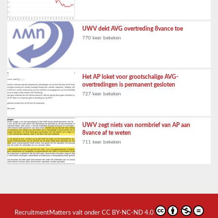
UWV dekt AVG overtreding 8vance toe
770 keer bekeken
Het AP loket voor grootschalige AVG-
overtredingen is permanent gesloten
727 keer bekeken
UWV zegt niets van normbrief van AP aan
8vance af te weten
711 keer bekeken
RecruitmentMatters
valt onder
CC BY-NC-ND 4.0