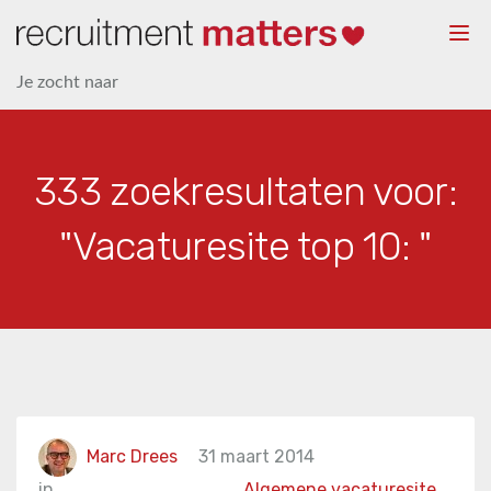
Togg
navi
Je zocht naar
333 zoekresultaten voor:
"Vacaturesite top 10: "
Marc Drees
31 maart 2014
in
Algemene vacaturesite