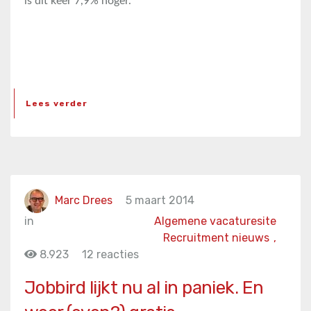
is dit keer 7,9% hoger.
Lees verder
Marc Drees
5 maart 2014
in
Algemene vacaturesite
Recruitment nieuws
,
8.923
12 reacties
Jobbird lijkt nu al in paniek. En