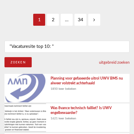
Berichten paginering
1
2
…
34
Zoeken naar:
uitgebreid zoeken
Planning voor gefaseerde uitrol UWV BMS nu
alweer volstrekt achterhaald
1850 keer bekeken
Was 8vance technisch failliet? Is UWV
engelbewaarder?
1621 keer bekeken