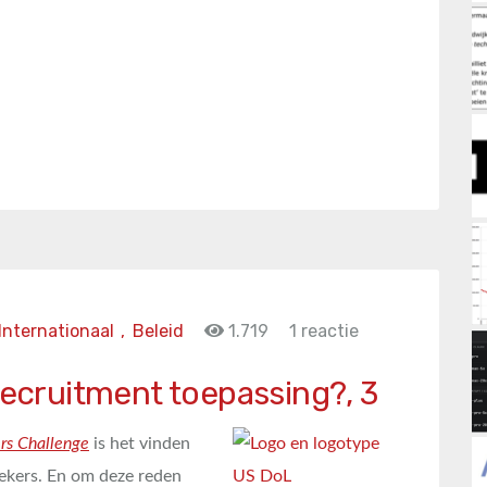
Internationaal
,
Beleid
1.719
1 reactie
 recruitment toepassing?, 3
ers Challenge
is het vinden
ekers. En om deze reden