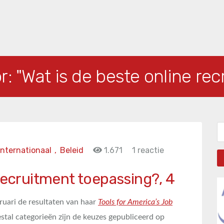
or:
"Wat is de beste online re
Zo
Internationaal
,
Beleid
1.671
1 reactie
 recruitment toepassing?, 4
uari de resultaten van haar
Tools for America’s Job
stal categorieën zijn de keuzes gepubliceerd op