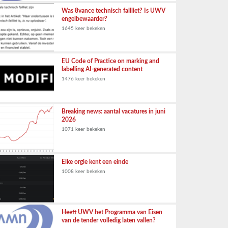
Was 8vance technisch failliet? Is UWV
engelbewaarder?
1645 keer bekeken
EU Code of Practice on marking and
labelling AI-generated content
1476 keer bekeken
Breaking news: aantal vacatures in juni
2026
1071 keer bekeken
Elke orgie kent een einde
1008 keer bekeken
Heeft UWV het Programma van Eisen
van de tender volledig laten vallen?