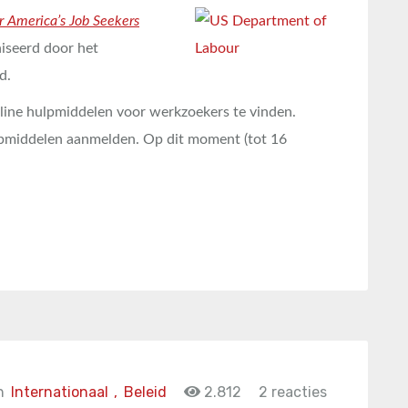
or America’s Job Seekers
niseerd door het
d.
nline hulpmiddelen voor werkzoekers te vinden.
ulpmiddelen aanmelden. Op dit moment (tot 16
n
Internationaal
,
Beleid
2.812
2 reacties