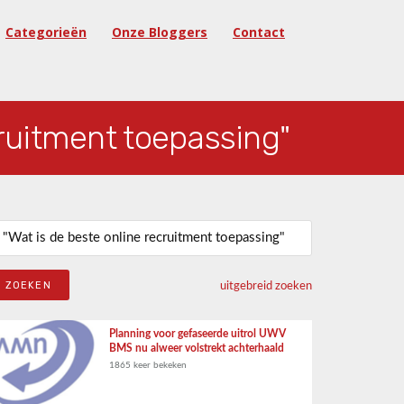
Categorieën
Onze Bloggers
Contact
cruitment toepassing"
eken naar:
uitgebreid zoeken
Planning voor gefaseerde uitrol UWV
BMS nu alweer volstrekt achterhaald
1865 keer bekeken