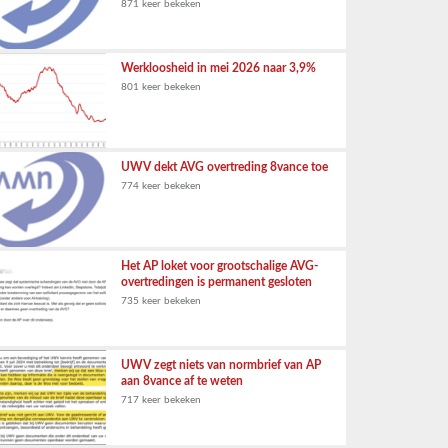
871 keer bekeken
Werkloosheid in mei 2026 naar 3,9%
801 keer bekeken
UWV dekt AVG overtreding 8vance toe
774 keer bekeken
Het AP loket voor grootschalige AVG-
overtredingen is permanent gesloten
735 keer bekeken
UWV zegt niets van normbrief van AP
aan 8vance af te weten
717 keer bekeken