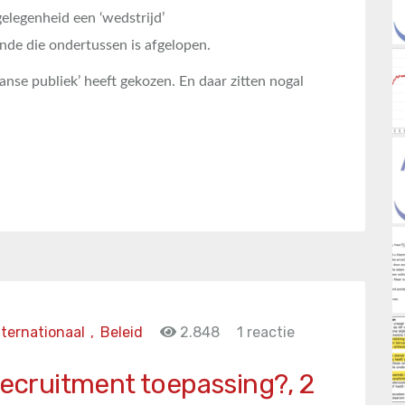
elegenheid een ‘wedstrijd’
de die ondertussen is afgelopen.
anse publiek’ heeft gekozen. En daar zitten nogal
nternationaal
,
Beleid
2.848
1 reactie
 recruitment toepassing?, 2