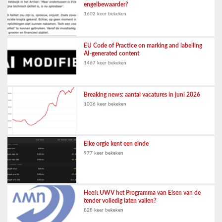
engelbewaarder?
1602 keer bekeken
EU Code of Practice on marking and labelling
AI-generated content
1467 keer bekeken
Breaking news: aantal vacatures in juni 2026
1036 keer bekeken
Elke orgie kent een einde
977 keer bekeken
Heeft UWV het Programma van Eisen van de
tender volledig laten vallen?
828 keer bekeken