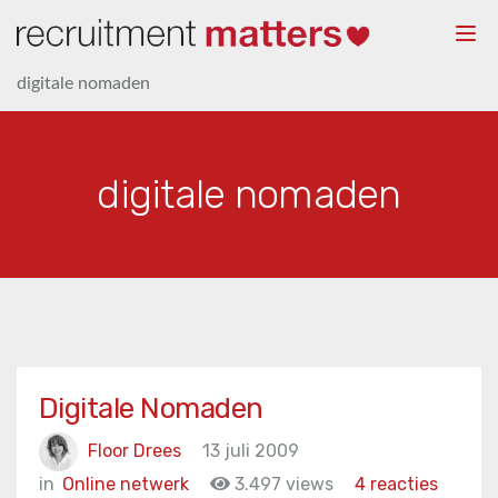
Togg
navi
digitale nomaden
digitale nomaden
Digitale Nomaden
Floor Drees
13 juli 2009
in
Online netwerk
3.497 views
4 reacties