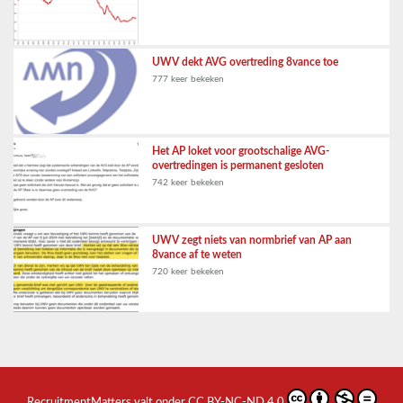
UWV dekt AVG overtreding 8vance toe
777 keer bekeken
Het AP loket voor grootschalige AVG-
overtredingen is permanent gesloten
742 keer bekeken
UWV zegt niets van normbrief van AP aan
8vance af te weten
720 keer bekeken
RecruitmentMatters
valt onder
CC BY-NC-ND 4.0