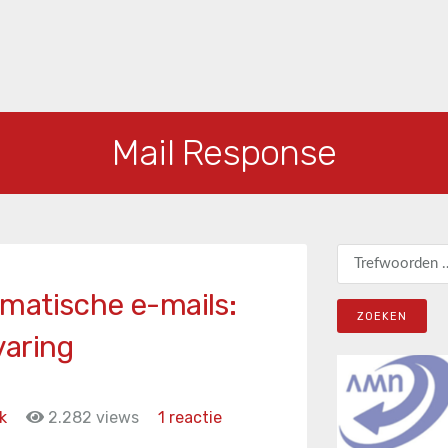
Mail Response
Zoeken naar:
matische e-mails:
varing
k
2.282 views
1 reactie