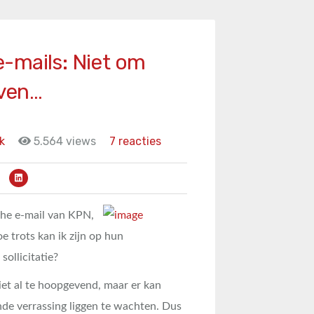
-mails: Niet om
jven…
k
5.564 views
7 reacties
he e-mail van KPN,
e trots kan ik zijn op hun
ollicitatie?
niet al te hoopgevend, maar er kan
nde verrassing liggen te wachten. Dus