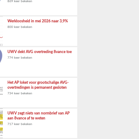
869 keer bekeken
Werkloosheid in mei 2026 naar 3,9%
800 keer bekeken
UWV dekt AVG overtreding 8vance toe
774 keer bekeken
Het AP loket voor grootschalige AVG-
overtredingen is permanent gesloten
734 keer bekeken
UWV zegt niets van normbrief van AP
aan 8vance af te weten
717 keer bekeken