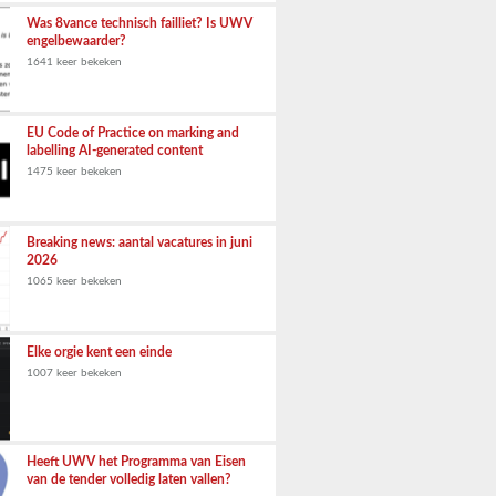
Was 8vance technisch failliet? Is UWV
engelbewaarder?
1641 keer bekeken
EU Code of Practice on marking and
labelling AI-generated content
1475 keer bekeken
Breaking news: aantal vacatures in juni
2026
1065 keer bekeken
Elke orgie kent een einde
1007 keer bekeken
Heeft UWV het Programma van Eisen
van de tender volledig laten vallen?