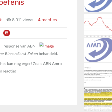
oefenis
k
8.011 views
4 reacties
ail response van ABN
er Binnendienst Zaken
behandeld.
 het kan nog erger! Zoals ABN Amro
 reactie!