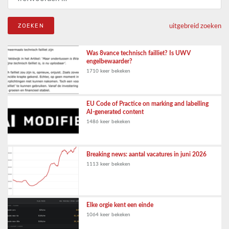
uitgebreid zoeken
Was 8vance technisch failliet? Is UWV
engelbewaarder?
1710 keer bekeken
EU Code of Practice on marking and labelling
AI-generated content
1486 keer bekeken
Breaking news: aantal vacatures in juni 2026
1113 keer bekeken
Elke orgie kent een einde
1064 keer bekeken