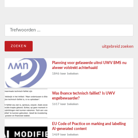
Zoeken naar:
uitgebreid zoeken
Planning voor gefaseerde uitrol UWV BMS nu
alweer volstrekt achterhaald
1846 keer bekeken
Was 8vance technisch failliet? Is UWV
engelbewaarder?
1617 keer bekeken
EU Code of Practice on marking and labelling
AI-generated content
1469 keer bekeken