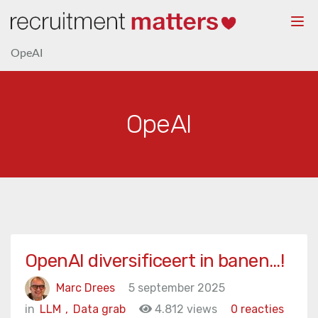
Togg
navi
OpeAI
OpeAI
OpenAI diversificeert in banen…!
Marc Drees
5 september 2025
in
LLM
,
Data grab
4.812 views
0 reacties