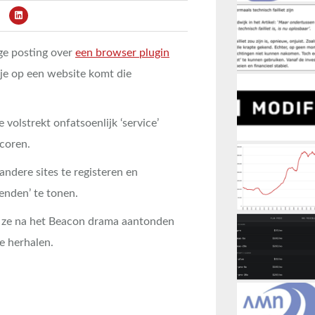
e posting over
een browser plugin
e op een website komt die
volstrekt onfatsoenlijk ‘service’
coren.
dere sites te registeren en
enden’ te tonen.
s ze na het Beacon drama aantonden
e herhalen.