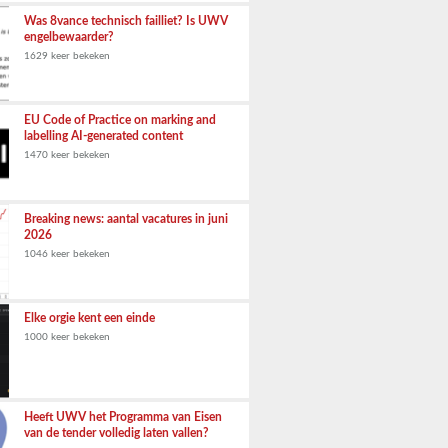
Was 8vance technisch failliet? Is UWV
engelbewaarder?
1629 keer bekeken
EU Code of Practice on marking and
labelling AI-generated content
1470 keer bekeken
Breaking news: aantal vacatures in juni
2026
1046 keer bekeken
Elke orgie kent een einde
1000 keer bekeken
Heeft UWV het Programma van Eisen
van de tender volledig laten vallen?