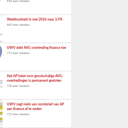
858 keer bekeken
Werkloosheid in mei 2026 naar 3,9%
800 keer bekeken
UWV dekt AVG overtreding 8vance toe
772 keer bekeken
Het AP loket voor grootschalige AVG-
overtredingen is permanent gesloten
730 keer bekeken
UWV zegt niets van normbrief van AP
aan 8vance af te weten
712 keer bekeken