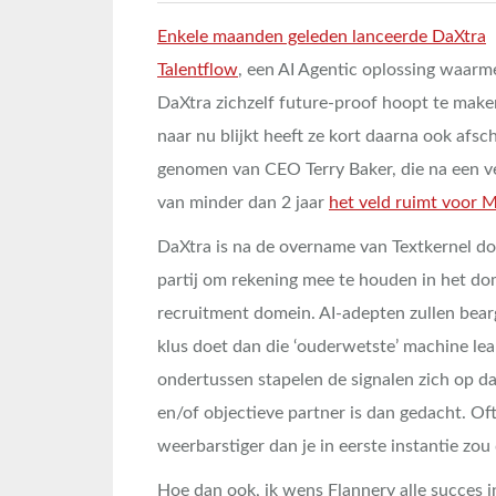
Enkele maanden geleden lanceerde DaXtra
Talentflow
, een AI Agentic oplossing waarm
DaXtra zichzelf future-proof hoopt te make
naar nu blijkt heeft ze kort daarna ook afsc
genomen van CEO Terry Baker, die na een ve
van minder dan 2 jaar
het veld ruimt voor M
DaXtra is na de overname van Textkernel do
partij om rekening mee te houden in het do
recruitment domein. AI-adepten zullen bea
klus doet dan die ‘ouderwetste’ machine lea
ondertussen stapelen de signalen zich op 
en/of objectieve partner is dan gedacht. Ofte
weerbarstiger dan je in eerste instantie zou
Hoe dan ook, ik wens Flannery alle succes in