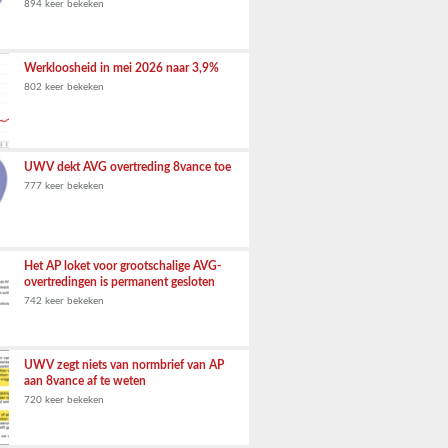
894 keer bekeken
Werkloosheid in mei 2026 naar 3,9%
802 keer bekeken
UWV dekt AVG overtreding 8vance toe
777 keer bekeken
Het AP loket voor grootschalige AVG-
overtredingen is permanent gesloten
742 keer bekeken
UWV zegt niets van normbrief van AP
aan 8vance af te weten
720 keer bekeken