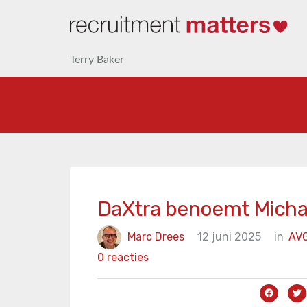
Terry Baker
DaXtra benoemt Michae
Marc Drees
12 juni 2025
in
AV
0 reacties