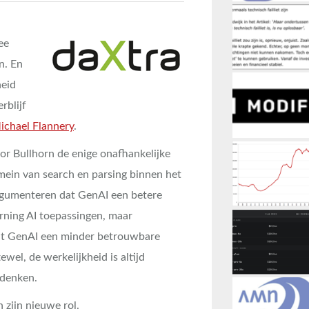
ee
n. En
heid
rblijf
ichael Flannery
.
or Bullhorn de enige onafhankelijke
mein van search en parsing binnen het
rgumenteren dat GenAI een betere
rning AI toepassingen, maar
dat GenAI een minder betrouwbare
wel, de werkelijkheid is altijd
 denken.
 zijn nieuwe rol.