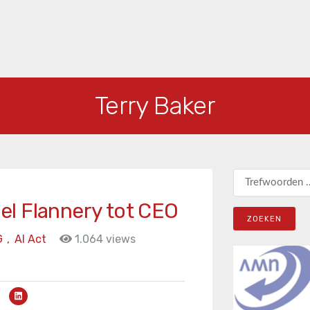
Terry Baker
Zoeken naar:
l Flannery tot CEO
G
,
AI Act
1.064 views