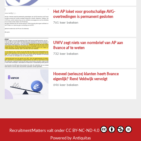
Het AP loket voor grootschalige AVG-
overtredingen is permanent gesloten
761 keer bekeken
UWV zegt niets van normbrief van AP aan
8vance af te weten
732 keer bekeken
Hoeveel (serieuze) klanten heeft 8vance
eigenlijk? René Veldwijk vervolgt
646 keer bekeken
RecruitmentMatters
valt onder
CC BY-NC-ND 4.0
Powered by Antiquitas