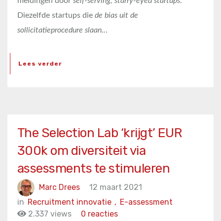
meldingen door
self-serving, starry-eyed startups
.
Diezelfde startups die
de bias uit de
sollicitatieprocedure slaan..
.
Lees verder
The Selection Lab ‘krijgt’ EUR
300k om diversiteit via
assessments te stimuleren
Marc Drees
12 maart 2021
in
Recruitment innovatie
,
E-assessment
2.337 views
0 reacties