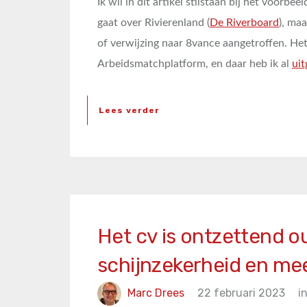
Ik wil in dit artikel stilstaan bij het voorbeel
gaat over Rivierenland (
De Riverboard
), ma
of verwijzing naar 8vance aangetroffen. Het
Arbeidsmatchplatform, en daar heb ik al
uit
Lees verder
Het cv is ontzettend o
schijnzekerheid en me
Marc Drees
22 februari 2023
i