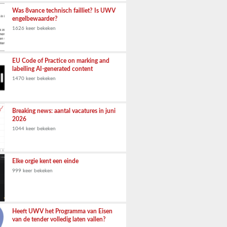
Was 8vance technisch failliet? Is UWV
engelbewaarder?
1626 keer bekeken
EU Code of Practice on marking and
labelling AI-generated content
1470 keer bekeken
Breaking news: aantal vacatures in juni
2026
1044 keer bekeken
Elke orgie kent een einde
999 keer bekeken
Heeft UWV het Programma van Eisen
van de tender volledig laten vallen?