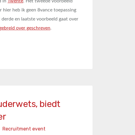
d in
Twente
. Het tweede voorbeeld
ar hier heb ik geen 8vance toepassing
 derde en laatste voorbeeld gaat over
gebreid over geschreven
.
uderwets, biedt
er
n
Recruitment event