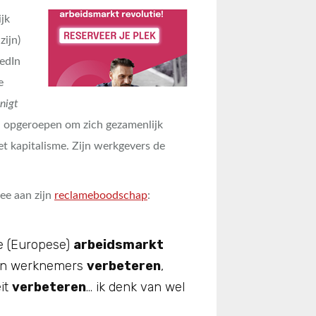
ijk
zijn)
edIn
e
inigt
 opgeroepen om zich gezamenlijk
et kapitalisme. Zijn werkgevers de
ee aan zijn
reclameboodschap
:
e (Europese)
arbeidsmarkt
n werknemers
verbeteren
,
eit
verbeteren
… ik denk van wel