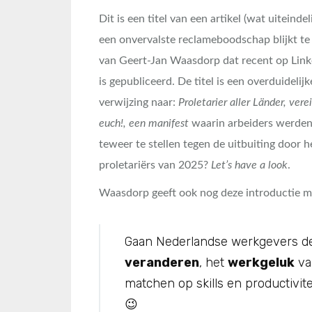
Dit is een titel van een artikel (wat uiteindel
een onvervalste reclameboodschap blijkt te 
van Geert-Jan Waasdorp dat recent op Link
is gepubliceerd. De titel is een overduidelijk
verwijzing naar:
Proletarier aller Länder, vere
euch!, een manifest
waarin arbeiders werden
teweer te stellen tegen de uitbuiting door h
proletariërs van 2025?
Let’s have a look
.
Waasdorp geeft ook nog deze introductie m
Gaan Nederlandse werkgevers d
veranderen
, het
werkgeluk
va
matchen op skills en productivit
😉