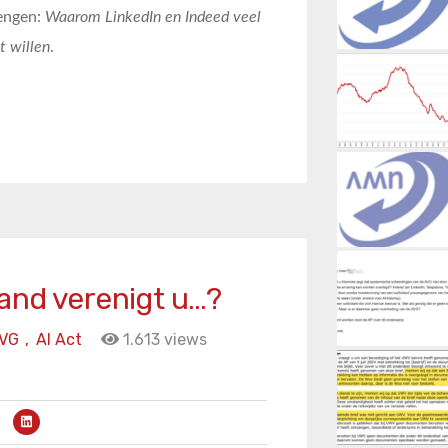
rengen:
Waarom LinkedIn en Indeed veel
t willen
.
and verenigt u…?
VG
,
AI Act
1.613 views