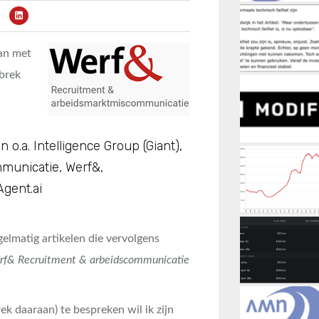
dan met
ebrek
o.a. Intelligence Group (Giant),
municatie, Werf&,
gent.ai
gelmatig artikelen die vervolgens
rf& Recruitment & arbeidscommunicatie
ek daaraan) te bespreken wil ik zijn