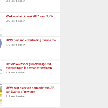
855 keer bekeken
Werkloosheid in mei 2026 naar 3,9%
800 keer bekeken
UWV dekt AVG overtreding 8vance toe
772 keer bekeken
Het AP loket voor grootschalige AVG-
overtredingen is permanent gesloten
729 keer bekeken
UWV zegt niets van normbrief van AP
aan 8vance af te weten
712 keer bekeken