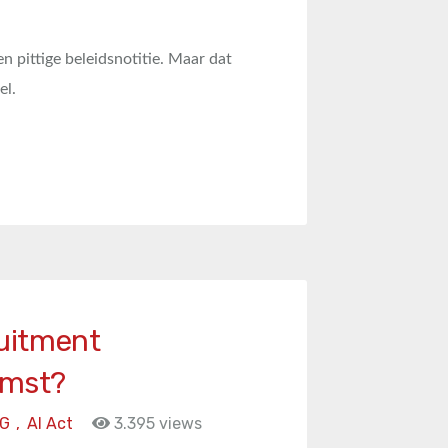
n pittige beleidsnotitie. Maar dat
el.
uitment
omst?
G
,
AI Act
3.395 views