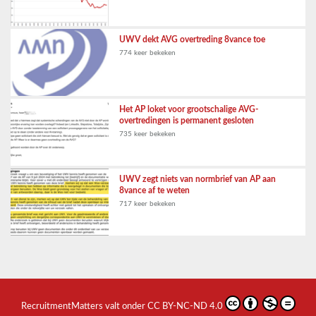
UWV dekt AVG overtreding 8vance toe
774 keer bekeken
Het AP loket voor grootschalige AVG-
overtredingen is permanent gesloten
735 keer bekeken
UWV zegt niets van normbrief van AP aan
8vance af te weten
717 keer bekeken
RecruitmentMatters
valt onder
CC BY-NC-ND 4.0