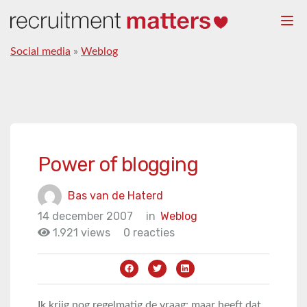
Togg
navi
Social media
»
Weblog
Power of blogging
Bas van de Haterd
14 december 2007
in
Weblog
1.921 views
0 reacties
Ik krijg nog regelmatig de vraag: maar heeft dat