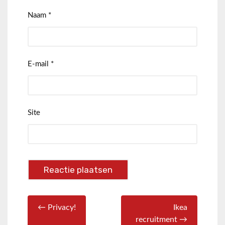
Naam
*
E-mail
*
Site
← Privacy!
Ikea
recruitment →