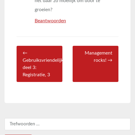
het daar zo moeilijk om door te
groeien?
Beantwoorden
←
Management
Gebruiksvriendelijkheid
rocks! →
deel 3:
Registratie, 3
Zoeken naar: