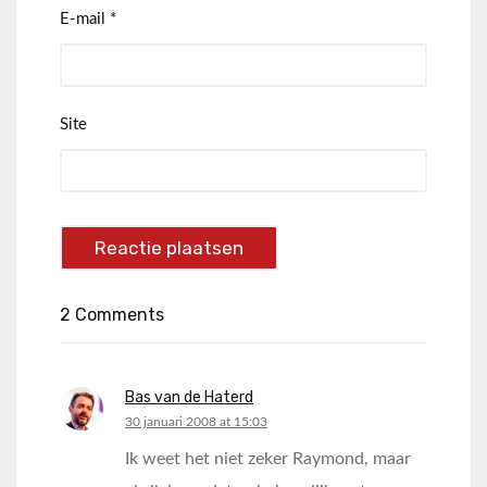
E-mail
*
Site
2 Comments
Bas van de Haterd
says:
30 januari 2008 at 15:03
Ik weet het niet zeker Raymond, maar