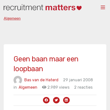
Togg
navi
Algemeen
Geen baan maar een
loopbaan
Bas van de Haterd
29 januari 2008
in
Algemeen
2.989 views
2 reacties