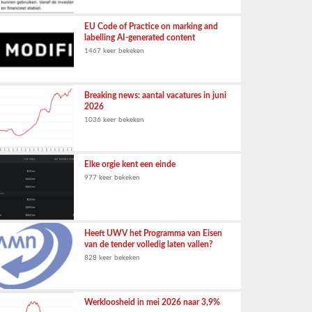
EU Code of Practice on marking and
labelling AI-generated content
1467 keer bekeken
Breaking news: aantal vacatures in juni
2026
1036 keer bekeken
Elke orgie kent een einde
977 keer bekeken
Heeft UWV het Programma van Eisen
van de tender volledig laten vallen?
828 keer bekeken
Werkloosheid in mei 2026 naar 3,9%