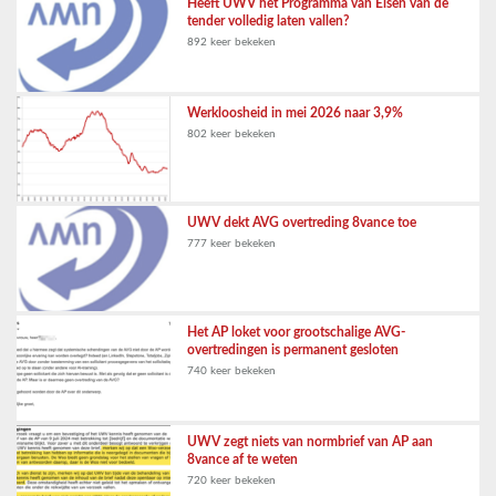
Heeft UWV het Programma van Eisen van de
tender volledig laten vallen?
892 keer bekeken
Werkloosheid in mei 2026 naar 3,9%
802 keer bekeken
UWV dekt AVG overtreding 8vance toe
777 keer bekeken
Het AP loket voor grootschalige AVG-
overtredingen is permanent gesloten
740 keer bekeken
UWV zegt niets van normbrief van AP aan
8vance af te weten
720 keer bekeken