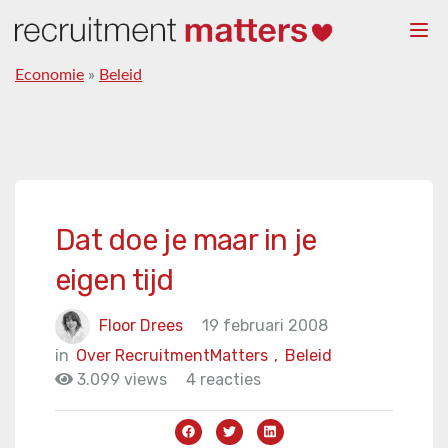
Togg
navi
Economie
»
Beleid
Dat doe je maar in je
eigen tijd
Floor Drees
19 februari 2008
in
Over RecruitmentMatters
,
Beleid
3.099 views
4 reacties