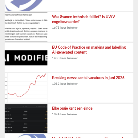
Was 8vance technisch failliet? Is UWV
engelbewaarder?
1673 keer bekeken
EU Code of Practice on marking and labelling
AI-generated content
1480 keer bekeken
Breaking news: aantal vacatures in juni 2026
1082 keer bekeken
Elke orgie kent een einde
1024 keer bekeken