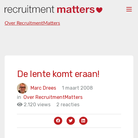
Togg
navi
Over RecruitmentMatters
De lente komt eraan!
Marc Drees
1 maart 2008
in
Over RecruitmentMatters
2.120 views
2 reacties