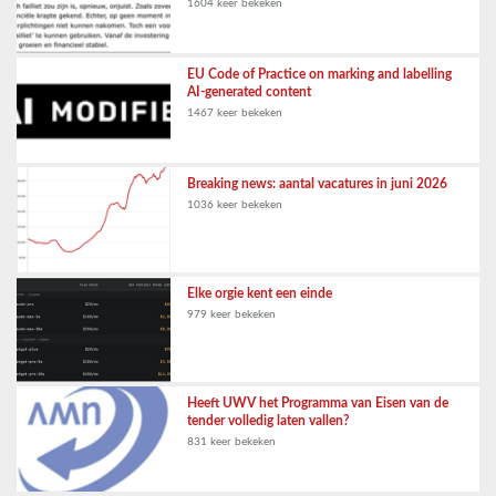
1604 keer bekeken
EU Code of Practice on marking and labelling
AI-generated content
1467 keer bekeken
Breaking news: aantal vacatures in juni 2026
1036 keer bekeken
Elke orgie kent een einde
979 keer bekeken
Heeft UWV het Programma van Eisen van de
tender volledig laten vallen?
831 keer bekeken