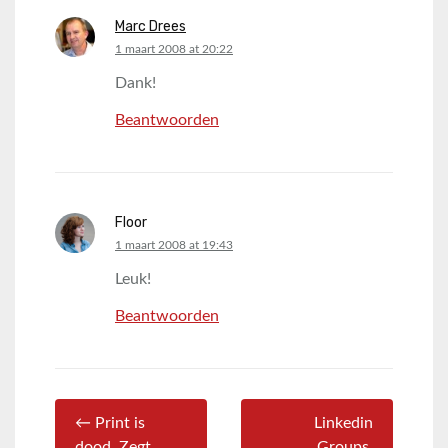
Marc Drees
says:
1 maart 2008 at 20:22
Dank!
Beantwoorden
Floor
says:
1 maart 2008 at 19:43
Leuk!
Beantwoorden
← Print is
Linkedin
dood. Zegt
Groups,