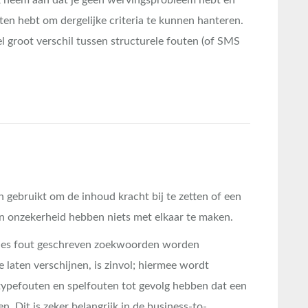
Ik neem aan dat je geen wervingsprobleem hebt en
ten hebt om dergelijke criteria te kunnen hanteren.
el groot verschil tussen structurele fouten (of SMS
gebruikt om de inhoud kracht bij te zetten of een
en onzekerheid hebben niets met elkaar te maken.
es fout geschreven zoekwoorden worden
 laten verschijnen, is zinvol; hiermee wordt
ypefouten en spelfouten tot gevolg hebben dat een
n. Dit is zeker belangrijk in de business-to-