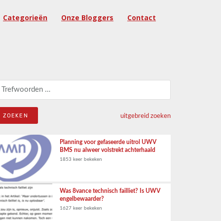
Categorieën
Onze Bloggers
Contact
eken naar:
uitgebreid zoeken
Planning voor gefaseerde uitrol UWV
BMS nu alweer volstrekt achterhaald
1853 keer bekeken
Was 8vance technisch failliet? Is UWV
engelbewaarder?
1627 keer bekeken