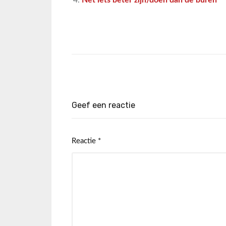
Net iets beter zijn/doen dan de buren
Geef een reactie
Reactie
*