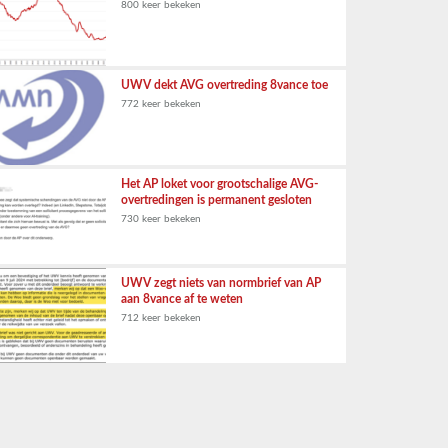
800 keer bekeken
UWV dekt AVG overtreding 8vance toe
772 keer bekeken
Het AP loket voor grootschalige AVG-
overtredingen is permanent gesloten
730 keer bekeken
UWV zegt niets van normbrief van AP
aan 8vance af te weten
712 keer bekeken