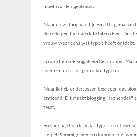
moet worden geplaatst.
Maar na verloop van tijd werd ik gemakzuch
de rode pen haar werk te laten doen. Dus ho
vrouw weer eens wat typo’s heeft ontdekt.
En zo af en toe krijg ik via RecruitmentMatt
over een door mij gemaakte typefout.
Maar ik heb ondertussen begrepen dat blogg
ontleend. Dit maakt blogging "authentiek" 
tekst.
En vandaag leerde ik dat typo’s ook bewus
simpel. Sommige mensen kunnen er gewoon n