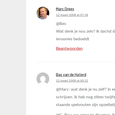
Marc Drees
says:
12 maart 2008 at 07:18
@Bas:
Wat denk je nou zelv? Ik dachd 
ieroonies bedoeldt
Beantwoorden
Bas van de Haterd
says:
12 maart 2008 at 00:12
@Marc: wat denk je nu zelf? In ee
schrijven. Ik heb nog zitten twijfe
staande spelvouten zijn opzetteli