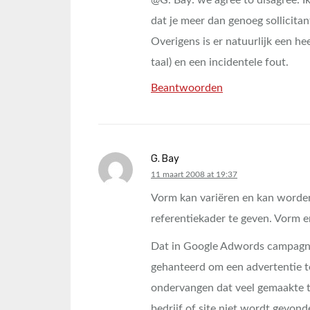
@G. Bay: we agree to disagree. 
dat je meer dan genoeg sollicitan
Overigens is er natuurlijk een he
taal) en een incidentele fout.
Beantwoorden
G. Bay
says:
11 maart 2008 at 19:37
Vorm kan variëren en kan worden 
referentiekader te geven. Vorm 
Dat in Google Adwords campagn
gehanteerd om een advertentie te
ondervangen dat veel gemaakte t
bedrijf of site niet wordt gevonde