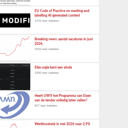
EU Code of Practice on marking and
labelling AI-generated content
1470 keer bekeken
Breaking news: aantal vacatures in juni
2026
1046 keer bekeken
Elke orgie kent een einde
1000 keer bekeken
Heeft UWV het Programma van Eisen
van de tender volledig laten vallen?
857 keer bekeken
Werkloosheid in mei 2026 naar 3,9%