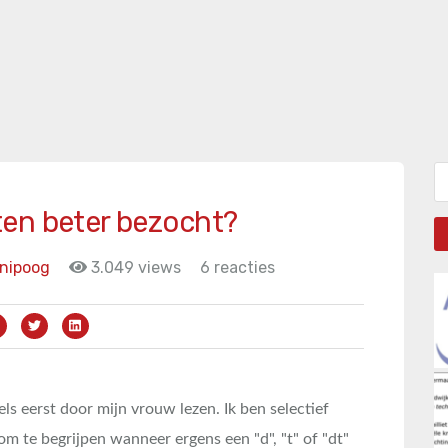
Zo
ten beter bezocht?
nipoog
3.049 views
6 reacties
els eerst door mijn vrouw lezen. Ik ben selectief
om te begrijpen wanneer ergens een "d", "t" of "dt"