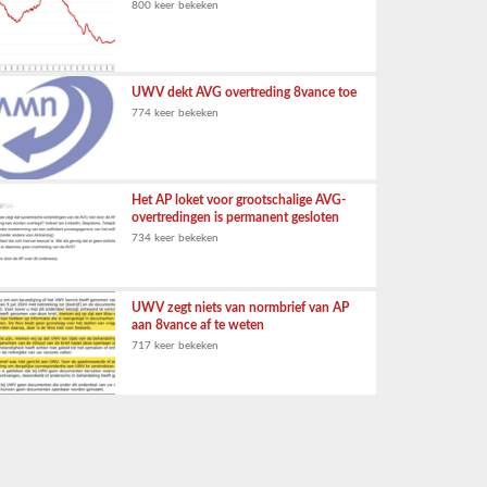
800 keer bekeken
UWV dekt AVG overtreding 8vance toe
774 keer bekeken
Het AP loket voor grootschalige AVG-
overtredingen is permanent gesloten
734 keer bekeken
UWV zegt niets van normbrief van AP
aan 8vance af te weten
717 keer bekeken