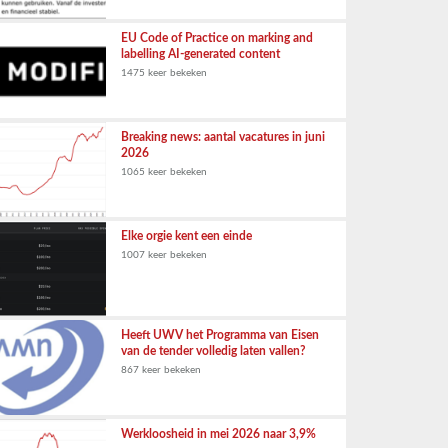
EU Code of Practice on marking and
labelling AI-generated content
1475 keer bekeken
Breaking news: aantal vacatures in juni
2026
1065 keer bekeken
Elke orgie kent een einde
1007 keer bekeken
Heeft UWV het Programma van Eisen
van de tender volledig laten vallen?
867 keer bekeken
Werkloosheid in mei 2026 naar 3,9%