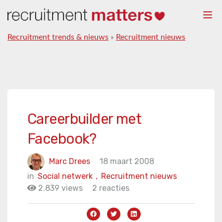
Togg
navi
Recruitment trends & nieuws
»
Recruitment nieuws
Careerbuilder met
Facebook?
Marc Drees
18 maart 2008
in
Social netwerk
,
Recruitment nieuws
2.839 views
2 reacties