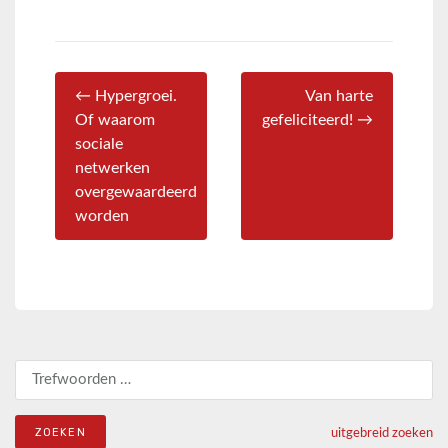
← Hypergroei.
Van harte
Of waarom
gefeliciteerd! →
sociale
netwerken
overgewaardeerd
worden
Zoeken naar:
uitgebreid zoeken