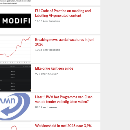
EU Code of Practice on marking and
labelling AI-generated content
1467 keer bekeken
Breaking news: aantal vacatures in juni
2026
1036 keer bekeken
Elke orgie kent een einde
977 keer bekeken
Heeft UWV het Programma van Eisen
van de tender volledig laten vallen?
828 keer bekeken
Werkloosheid in mei 2026 naar 3,9%