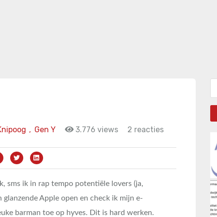
Zo
Knipoog
,
Gen Y
3.776 views
2 reacties
k, sms ik in rap tempo potentiële lovers (ja,
jn glanzende Apple open en check ik mijn e-
euke barman toe op hyves. Dit is hard werken.