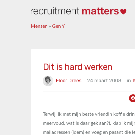
Mensen
»
Gen Y
Dit is hard werken
Floor Drees
24 maart 2008
in
Terwijl ik met mijn beste vriendin koffie drin
meervoud, wat is daar gek aan?), klap ik mi
mailadressen (idem) en voeg en pasant die l