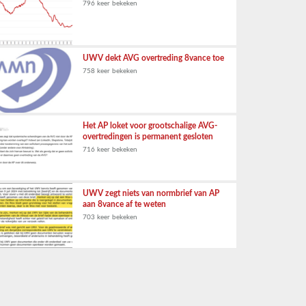
796 keer bekeken
UWV dekt AVG overtreding 8vance toe
758 keer bekeken
Het AP loket voor grootschalige AVG-
overtredingen is permanent gesloten
716 keer bekeken
UWV zegt niets van normbrief van AP
aan 8vance af te weten
703 keer bekeken