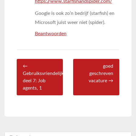
https://www.starfishandspider.com/
Google is ook zo’n bedrijf (starfish) en
Microsoft juist weer niet (spider).
Beantwoorden
←
goed
Gebruiksvriendelijkheid
geschreven
deel 7: Job
vacature →
agents, 1
Zoeken naar: