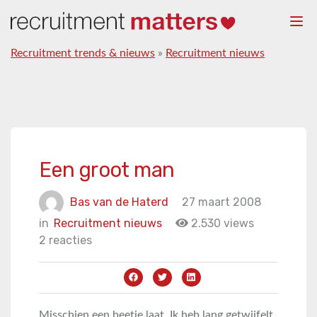
Togg
navi
Recruitment trends & nieuws
»
Recruitment nieuws
Een groot man
Bas van de Haterd
27 maart 2008
in
Recruitment nieuws
2.530 views
2 reacties
Misschien een beetje laat. Ik heb lang getwijfelt