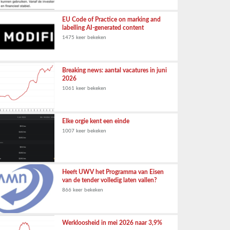
EU Code of Practice on marking and
labelling AI-generated content
1475 keer bekeken
Breaking news: aantal vacatures in juni
2026
1061 keer bekeken
Elke orgie kent een einde
1007 keer bekeken
Heeft UWV het Programma van Eisen
van de tender volledig laten vallen?
866 keer bekeken
Werkloosheid in mei 2026 naar 3,9%