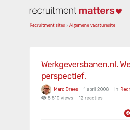
Recruitment sites
»
Algemene vacaturesite
Werkgeversbanen.nl. We
perspectief.
Marc Drees
1 april 2008
in
Rec
8.810 views
12 reacties