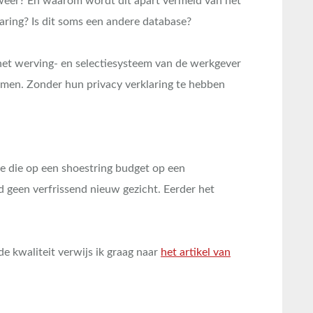
weer? En waarom wordt dit apart vermeld van het
aring? Is dit soms een andere database?
in het werving- en selectiesysteem van de werkgever
nomen. Zonder hun privacy verklaring te hebben
ite die op een shoestring budget op een
d geen verfrissend nieuw gezicht. Eerder het
e kwaliteit verwijs ik graag naar
het artikel van