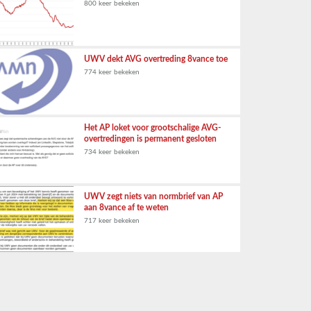
800 keer bekeken
UWV dekt AVG overtreding 8vance toe
774 keer bekeken
Het AP loket voor grootschalige AVG-
overtredingen is permanent gesloten
734 keer bekeken
UWV zegt niets van normbrief van AP
aan 8vance af te weten
717 keer bekeken