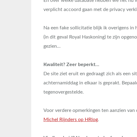
En over welke database hebben we het nu 
verplicht accoord gaan met de privacy verkl
Na een fake sollicitatie blijk ik overigens 
(in dit geval Royal Haskoning) te zijn opge
gezien…
Kwaliteit? Zeer beperkt…
De site ziet eruit en gedraagt zich als een s
achternamiddag in elkaar is geprakt. Bepaal
tegenovergestelde.
Voor verdere opmerkingen ten aanzien van d
Michel Rijnders op HRlog
.