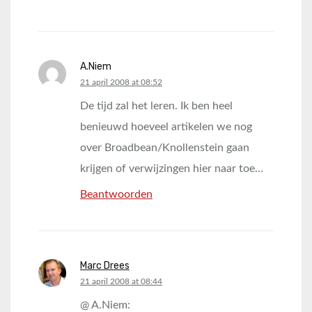
A.Niem
says:
21 april 2008 at 08:52
De tijd zal het leren. Ik ben heel
benieuwd hoeveel artikelen we nog
over Broadbean/Knollenstein gaan
krijgen of verwijzingen hier naar toe…
Beantwoorden
Marc Drees
says:
21 april 2008 at 08:44
@ A.Niem: