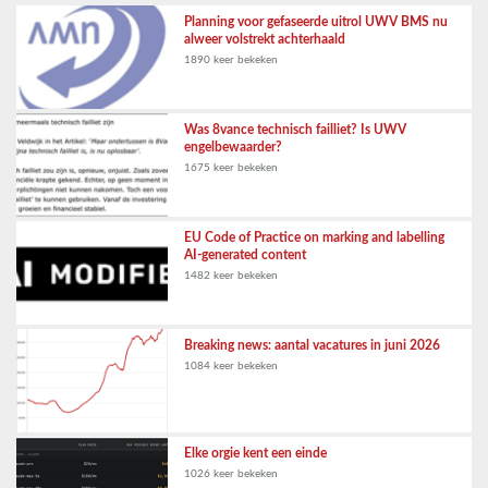
Planning voor gefaseerde uitrol UWV BMS nu
alweer volstrekt achterhaald
1890 keer bekeken
Was 8vance technisch failliet? Is UWV
engelbewaarder?
1675 keer bekeken
EU Code of Practice on marking and labelling
AI-generated content
1482 keer bekeken
Breaking news: aantal vacatures in juni 2026
1084 keer bekeken
Elke orgie kent een einde
1026 keer bekeken