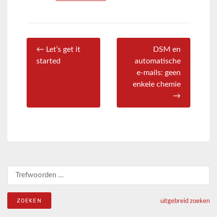
← Let’s get it
DSM en
started
automatische
e-mails: geen
enkele chemie
→
Zoeken naar:
uitgebreid zoeken