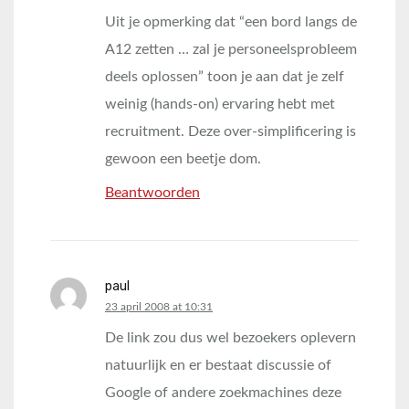
Uit je opmerking dat “een bord langs de
A12 zetten … zal je personeelsprobleem
deels oplossen” toon je aan dat je zelf
weinig (hands-on) ervaring hebt met
recruitment. Deze over-simplificering is
gewoon een beetje dom.
Beantwoorden
paul
says:
23 april 2008 at 10:31
De link zou dus wel bezoekers oplevern
natuurlijk en er bestaat discussie of
Google of andere zoekmachines deze