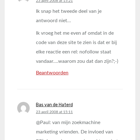
says:
23 april 2008 at 15:21
Ik snap het tweede deel van je
antwoord niet…
Ik vroeg het me even af omdat in de
code van deze site te zien is dat er bij
elke reactie een rel: nofollow staat
vandaar….waarom zou dat dan zijn?;-)
Beantwoorden
Bas van de Haterd
says:
23 april 2008 at 15:11
@Paul: van mijn zoekmachine
marketing vrienden. De invloed van