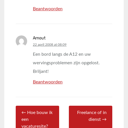
Beantwoorden
Arnout
says:
22 april 2008 at 08:09
Een bord langs de A12 en uw
wervingsproblemen zijn opgelost.
Briljant!
Beantwoorden
← Hoe bouw ik
Freelance of in
een
dienst →
vacaturesite?