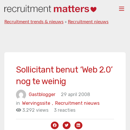
Togg
navi
Recruitment trends & nieuws
»
Recruitment nieuws
Sollicitant benut ‘Web 2.0’
nog te weinig
Gastblogger
29 april 2008
in
Wervingssite
,
Recruitment nieuws
3.292 views
3 reacties