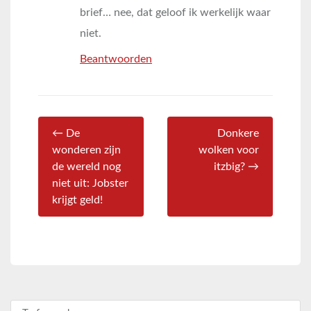
brief… nee, dat geloof ik werkelijk waar
niet.
Beantwoorden
← De
Donkere
wonderen zijn
wolken voor
de wereld nog
itzbig? →
niet uit: Jobster
krijgt geld!
Zoeken naar: