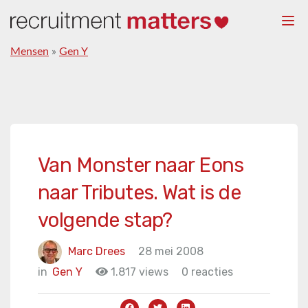
Togg
navi
Mensen
»
Gen Y
Van Monster naar Eons
naar Tributes. Wat is de
volgende stap?
Marc Drees
28 mei 2008
in
Gen Y
1.817 views
0 reacties