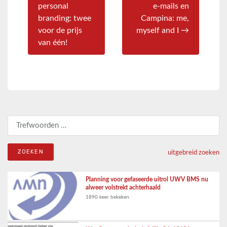
personal
e-mails en
branding: twee
Campina: me,
voor de prijs
myself and I →
van één!
Zoeken naar:
uitgebreid zoeken
Planning voor gefaseerde uitrol UWV BMS nu
alweer volstrekt achterhaald
1890 keer bekeken