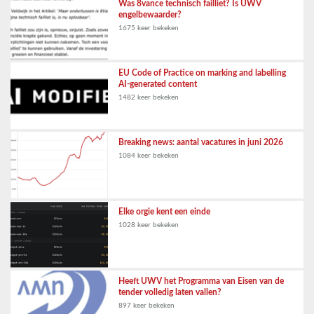
Was 8vance technisch failliet? Is UWV
engelbewaarder?
1675 keer bekeken
EU Code of Practice on marking and labelling
AI-generated content
1482 keer bekeken
Breaking news: aantal vacatures in juni 2026
1084 keer bekeken
Elke orgie kent een einde
1028 keer bekeken
Heeft UWV het Programma van Eisen van de
tender volledig laten vallen?
897 keer bekeken