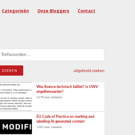
Categorieën
Onze Bloggers
Contact
eken naar:
uitgebreid zoeken
Was 8vance technisch failliet? Is UWV
engelbewaarder?
1678 keer bekeken
EU Code of Practice on marking and
labelling AI-generated content
1483 keer bekeken