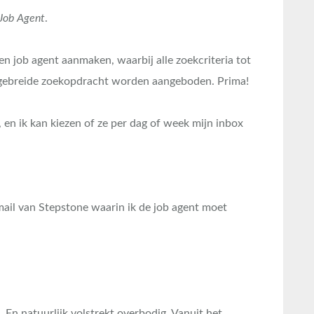
Job Agent
.
en job agent aanmaken, waarbij alle zoekcriteria tot
itgebreide zoekopdracht worden aangeboden. Prima!
 en ik kan kiezen of ze per dag of week mijn inbox
-mail van Stepstone waarin ik de job agent moet
e. En natuurlijk volstrekt overbodig. Vanuit het