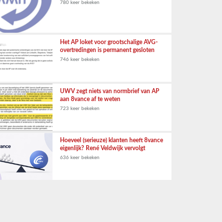
780 keer bekeken
Het AP loket voor grootschalige AVG-
overtredingen is permanent gesloten
746 keer bekeken
UWV zegt niets van normbrief van AP
aan 8vance af te weten
723 keer bekeken
Hoeveel (serieuze) klanten heeft 8vance
eigenlijk? René Veldwijk vervolgt
636 keer bekeken