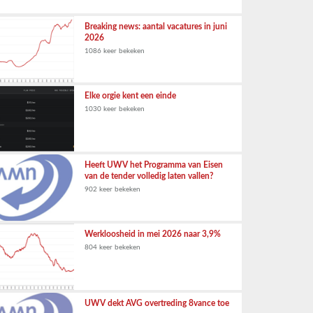
Breaking news: aantal vacatures in juni
2026
1086 keer bekeken
Elke orgie kent een einde
1030 keer bekeken
Heeft UWV het Programma van Eisen
van de tender volledig laten vallen?
902 keer bekeken
Werkloosheid in mei 2026 naar 3,9%
804 keer bekeken
UWV dekt AVG overtreding 8vance toe