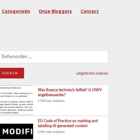
Categorieën
Onze Bloggers
Contact
eken naar:
uitgebreid zoeken
Was 8vance technisch failliet? Is UWV
engelbewaarder?
1708 keer bekeken
EU Code of Practice on marking and
labelling AI-generated content
1486 keer bekeken