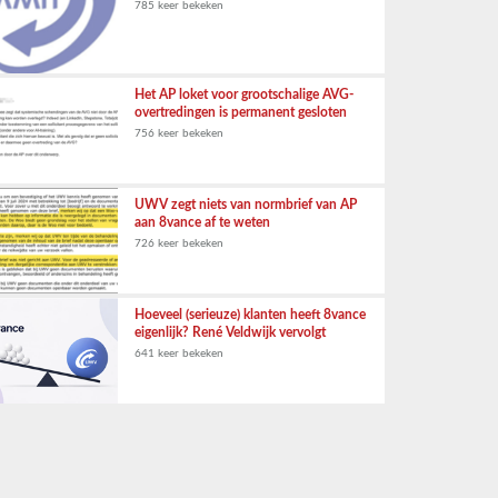
785 keer bekeken
Het AP loket voor grootschalige AVG-
overtredingen is permanent gesloten
756 keer bekeken
UWV zegt niets van normbrief van AP
aan 8vance af te weten
726 keer bekeken
Hoeveel (serieuze) klanten heeft 8vance
eigenlijk? René Veldwijk vervolgt
641 keer bekeken