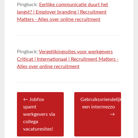
Pingback:
Eerlijke communicatie duurt het
langst? | Employer branding | Recruitment
Matters - Alles over online recruitment
Pingback:
Vergelijkingssites voor werkgevers
Criticat | Internationaal | Recruitment Matters -
Alles over online recruitment
← Jobfox
Gebruiksvriendelijkheid,
spamt
een intermezzo
werkgevers via
→
collega
vacaturesites!