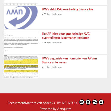
UWV dekt AVG overtreding 8vance toe
776 keer bekeken
Het AP loket voor grootschalige AVG-
overtredingen is permanent gesloten
738 keer bekeken
UWV zegt niets van normbrief van AP aan
8vance af te weten
718 keer bekeken
RecruitmentMatters
valt onder
CC BY-NC-ND 4.0
Powered by Antiquitas