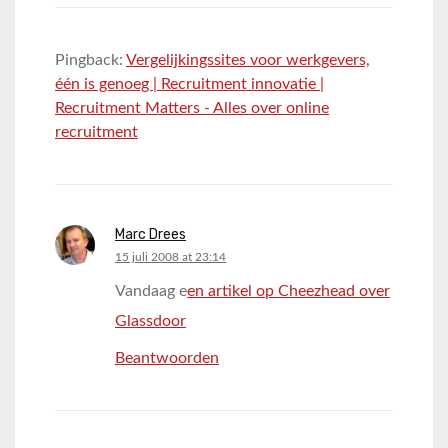
Pingback:
Vergelijkingssites voor werkgevers,
één is genoeg | Recruitment innovatie |
Recruitment Matters - Alles over online
recruitment
Marc Drees
says:
15 juli 2008 at 23:14
Vandaag e
en artikel op Cheezhead over
Glassdoor
Beantwoorden