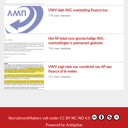
UWV dekt AVG overtreding 8vance toe
774 keer bekeken
Het AP loket voor grootschalige AVG-
overtredingen is permanent gesloten
734 keer bekeken
UWV zegt niets van normbrief van AP aan
8vance af te weten
717 keer bekeken
RecruitmentMatters
valt onder
CC BY-NC-ND 4.0
Powered by Antiquitas