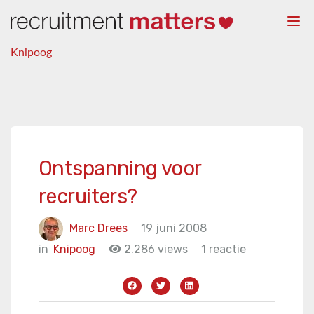
Togg
navi
Knipoog
Ontspanning voor
recruiters?
Marc Drees
19 juni 2008
in
Knipoog
2.286 views
1 reactie