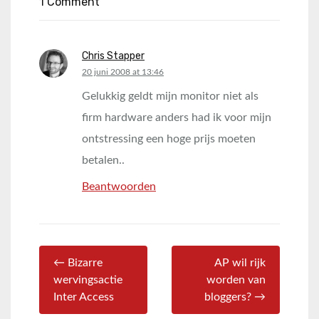
1 Comment
Chris Stapper
says:
20 juni 2008 at 13:46
Gelukkig geldt mijn monitor niet als
firm hardware anders had ik voor mijn
ontstressing een hoge prijs moeten
betalen..
Beantwoorden
← Bizarre
AP wil rijk
wervingsactie
worden van
Inter Access
bloggers? →