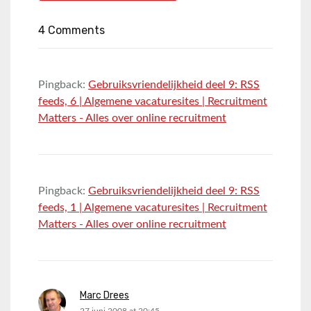
4 Comments
Pingback:
Gebruiksvriendelijkheid deel 9: RSS
feeds, 6 | Algemene vacaturesites | Recruitment
Matters - Alles over online recruitment
Pingback:
Gebruiksvriendelijkheid deel 9: RSS
feeds, 1 | Algemene vacaturesites | Recruitment
Matters - Alles over online recruitment
Marc Drees
says: