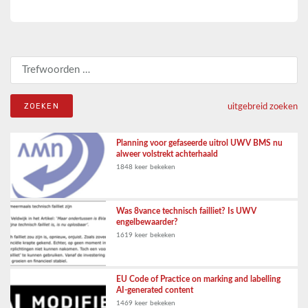
Zoeken naar:
uitgebreid zoeken
Planning voor gefaseerde uitrol UWV BMS nu
alweer volstrekt achterhaald
1848 keer bekeken
Was 8vance technisch failliet? Is UWV
engelbewaarder?
1619 keer bekeken
EU Code of Practice on marking and labelling
AI-generated content
1469 keer bekeken