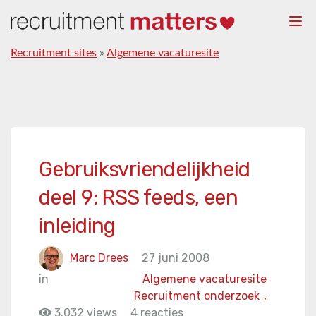
Togg
navi
Recruitment sites
»
Algemene vacaturesite
Gebruiksvriendelijkheid
deel 9: RSS feeds, een
inleiding
Marc Drees
27 juni 2008
in
Algemene vacaturesite
Recruitment onderzoek
,
3.032 views
4 reacties