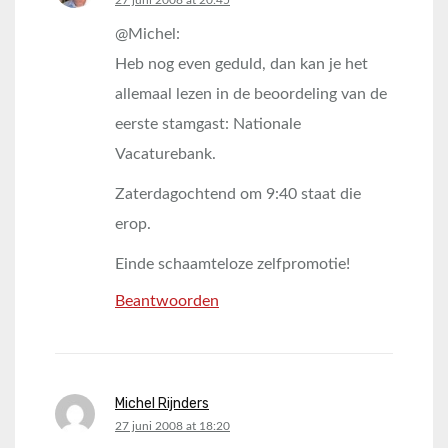
27 juni 2008 at 20:45
@Michel:
Heb nog even geduld, dan kan je het
allemaal lezen in de beoordeling van de
eerste stamgast: Nationale
Vacaturebank.
Zaterdagochtend om 9:40 staat die
erop.
Einde schaamteloze zelfpromotie!
Beantwoorden
Michel Rijnders
says:
27 juni 2008 at 18:20