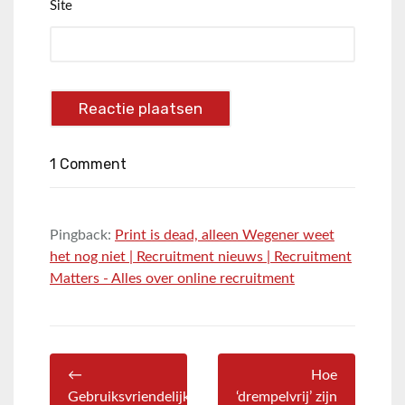
Site
1 Comment
Pingback:
Print is dead, alleen Wegener weet
het nog niet | Recruitment nieuws | Recruitment
Matters - Alles over online recruitment
←
Hoe
Gebruiksvriendelijkheid
‘drempelvrij’ zijn