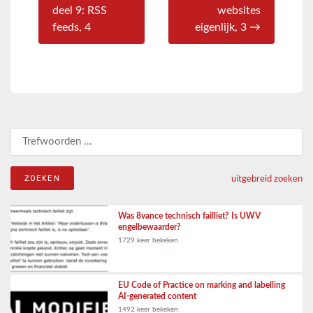
deel 9: RSS
websites
feeds, 4
eigenlijk, 3 →
Zoeken naar:
uitgebreid zoeken
Was 8vance technisch failliet? Is UWV
engelbewaarder?
1729 keer bekeken
EU Code of Practice on marking and labelling
AI-generated content
1492 keer bekeken