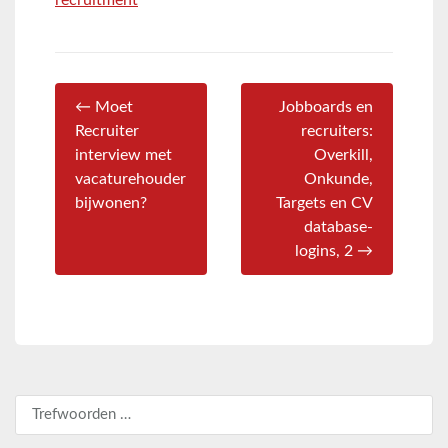
recruitment
← Moet
Jobboards en
Recruiter
recruiters:
interview met
Overkill,
vacaturehouder
Onkunde,
bijwonen?
Targets en CV
database-
logins, 2 →
Zoeken naar: