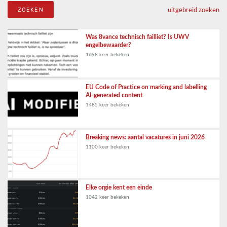
uitgebreid zoeken
Was 8vance technisch failliet? Is UWV
engelbewaarder?
1698 keer bekeken
EU Code of Practice on marking and labelling
AI-generated content
1485 keer bekeken
Breaking news: aantal vacatures in juni 2026
1100 keer bekeken
Elke orgie kent een einde
1042 keer bekeken